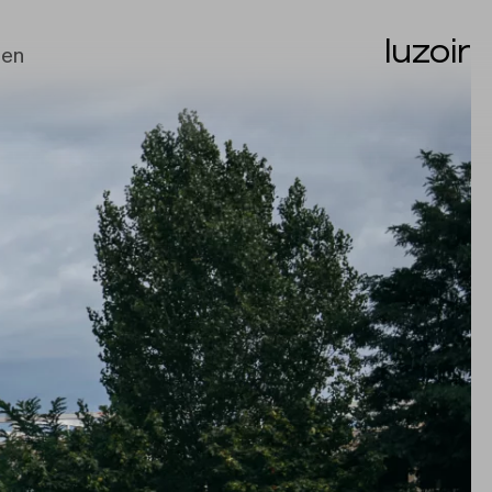
luzoir
en