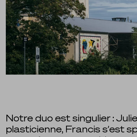
Infos
Notre duo est singulier : Jul
plasticienne, Francis s’est s